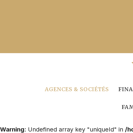
Aller
au
contenu
AGENCES & SOCIÉTÉS
FIN
FAM
Warning
: Undefined array key "uniqueId" in
/h