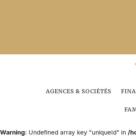
Aller
au
contenu
AGENCES & SOCIÉTÉS
FIN
FAM
Warning
: Undefined array key "uniqueId" in
/h