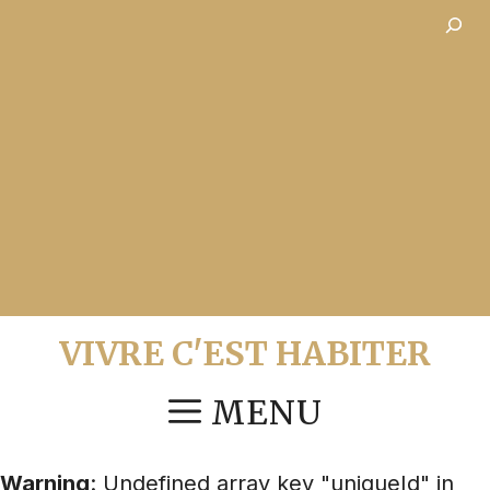
Aller
Recher
au
contenu
VIVRE C'EST HABITER
MENU
Warning
: Undefined array key "uniqueId" in